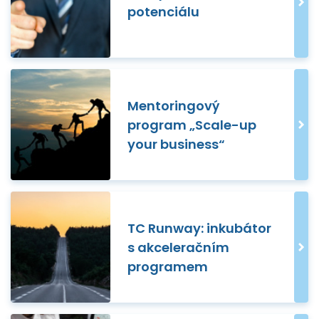
potenciálu
Mentoringový
program „Scale-up
your business“
TC Runway: inkubátor
s akceleračním
programem