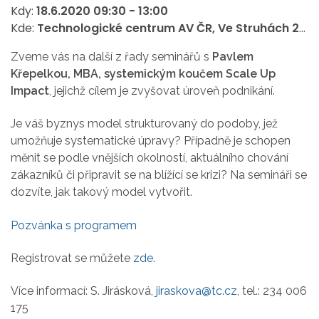
Kdy:
18.6.2020
09:30
-
13:00
Kde:
Technologické centrum AV ČR, Ve Struhách 27, Praha 6
Zveme vás na další z řady seminářů s
Pavlem
Křepelkou, MBA, systemickým koučem Scale Up
Impact
, jejichž cílem je zvyšovat úroveň podnikání.
Je váš byznys model strukturovaný do podoby, jež
umožňuje systematické úpravy? Případně je schopen
měnit se podle vnějších okolností, aktuálního chování
zákazníků či připravit se na blížící se krizi? Na semináři se
dozvíte, jak takový model vytvořit.
Pozvánka s programem
Registrovat se můžete
zde
.
Více informací: S. Jirásková,
jiraskova@tc.cz
, tel.: 234 006
175