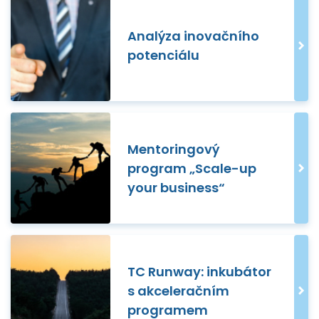
Analýza inovačního
potenciálu
Mentoringový
program „Scale-up
your business“
TC Runway: inkubátor
s akceleračním
programem