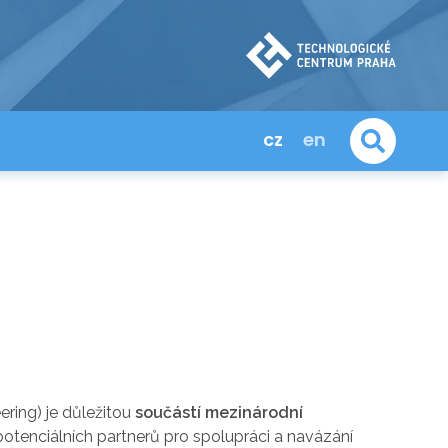
cz
en
ring) je důležitou
součástí mezinárodní
i potenciálních partnerů pro spolupráci a navázání