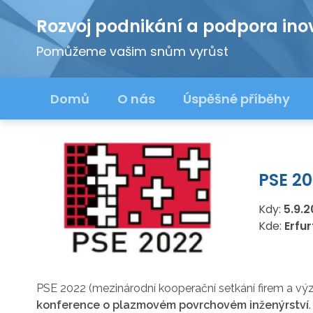
Rozvoj podnikání a podpora ino
Pomůžeme vašim snům vyrůst
Domů
O nás
Úspěšné příběhy
PSE 2
Kdy:
5.9.
Kde:
Erfu
PSE 2022 (mezinárodní kooperační setkání firem a výz
konference o plazmovém povrchovém inženýrství