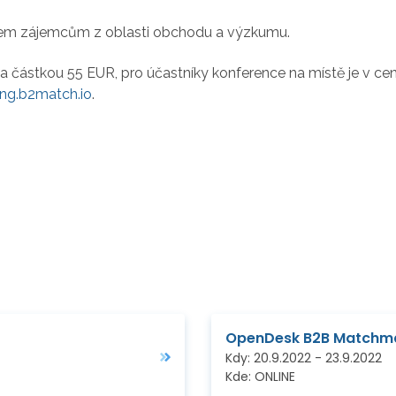
všem zájemcům z oblasti obchodu a výzkumu.
a částkou 55 EUR, pro účastníky konference na místě je v ce
ng.b2match.io
.
OpenDesk B2B Matchma
Kdy:
20.9.2022
-
23.9.2022
Kde:
ONLINE