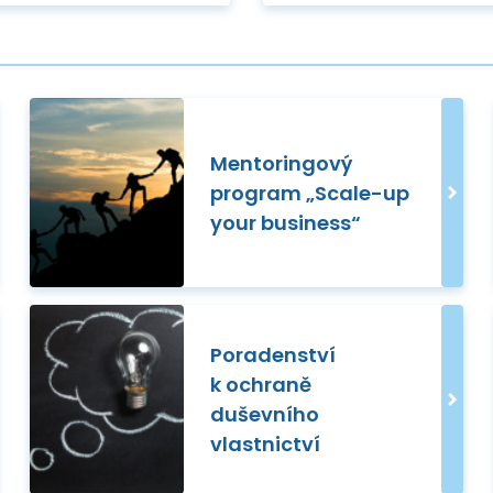
Mentoringový
program „Scale-up
your business“
Poradenství
k ochraně
duševního
vlastnictví