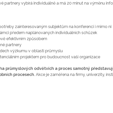
é partnery vybírá individuálně a má 20 minut na výměnu info
 potřeby zainteresovaným subjektům na konferenci i mimo ni
 rámci předem naplánovaných individuálních schůzek
dově efektivním způsobem
né partnery
endech výzkumu v oblasti průmyslu
 potenciálním projektem pro budoucnost vaší organizace
oha průmyslových odvětvích a proces samotný představuj
obních procesech
. Akce je zaměřena na firmy, univerzity, ins