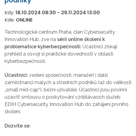
podniky
Kdy:
18.10.2024
08:30
-
29.11.2024
13:00
Kde:
ONLINE
Technologické centrum Praha, člen Cybersecurity
Innovation Hub, zve na
sérii online školení k
problematice kyberbezpečnosti
. Účastníci získají
přehled a osvojí si praktické dovednosti v oblasti
kyberbezpečnosti.
Účastníci:
vedení společnosti, manažeři i další
zaměstnanci malých a středních podniků (až do velikosti
„small mid-cap“), běžní uživatelé. Účastníci jsou povinni
uzavřít smlouvu o poskytování vzdělávacích služeb
EDIH Cybersecurity Innovation Hub do zahájení prvního
školení.
Dozvíte se: