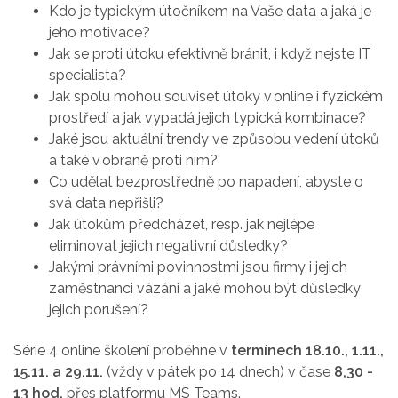
Kdo je typickým útočníkem na Vaše data a jaká je
jeho motivace?
Jak se proti útoku efektivně bránit, i když nejste IT
specialista?
Jak spolu mohou souviset útoky v online i fyzickém
prostředí a jak vypadá jejich typická kombinace?
Jaké jsou aktuální trendy ve způsobu vedení útoků
a také v obraně proti nim?
Co udělat bezprostředně po napadení, abyste o
svá data nepřišli?
Jak útokům předcházet, resp. jak nejlépe
eliminovat jejich negativní důsledky?
Jakými právními povinnostmi jsou firmy i jejich
zaměstnanci vázáni a jaké mohou být důsledky
jejich porušení?
Série 4 online školení proběhne v
termínech 18.10., 1.11.,
15.11. a 29.11.
(vždy v pátek po 14 dnech) v čase
8,30 -
13 hod.
přes platformu MS Teams.