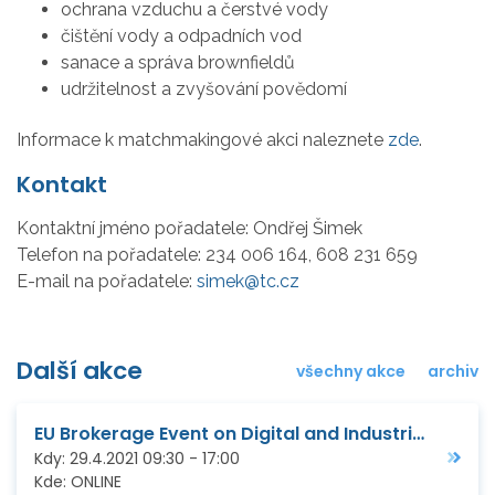
ochrana vzduchu a čerstvé vody
čištění vody a odpadních vod
sanace a správa brownfieldů
udržitelnost a zvyšování povědomí
Informace k matchmakingové akci naleznete
zde
.
Kontakt
Kontaktní jméno pořadatele:
Ondřej Šimek
Telefon na pořadatele:
234 006 164, 608 231 659
E-mail na pořadatele:
simek@tc.cz
Další akce
všechny akce
archiv
EU Brokerage Event on Digital and Industrial Technologies, Mobility, Open Innovation Test Beds a M-ERA.NET
Kdy:
29.4.2021
09:30
-
17:00
Kde:
ONLINE