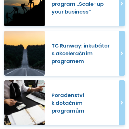
program „Scale-up
your business“
TC Runway: inkubátor
s akceleračním
programem
Poradenství
k dotačním
programům