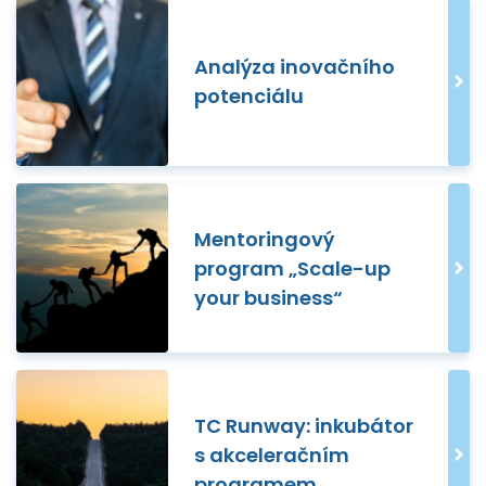
Analýza inovačního
potenciálu
Mentoringový
program „Scale-up
your business“
TC Runway: inkubátor
s akceleračním
programem