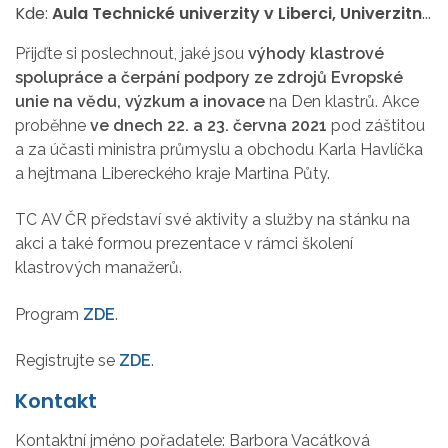
Kde:
Aula Technické univerzity v Liberci, Univerzitní náměstí 1410/1
Přijďte si poslechnout, jaké jsou
výhody klastrové
spolupráce
a čerpání podpory ze zdrojů Evropské
unie na vědu, výzkum a inovace
na Den klastrů. Akce
proběhne
ve dnech 22. a 23. června 2021
pod záštitou
a za účasti ministra průmyslu a obchodu Karla Havlíčka
a hejtmana Libereckého kraje Martina Půty.
TC AV ČR představí své aktivity a služby na stánku na
akci a také formou prezentace v rámci školení
klastrových manažerů.
Program
ZDE
.
Registrujte se
ZDE
.
Kontakt
Kontaktní jméno pořadatele:
Barbora Vacátková