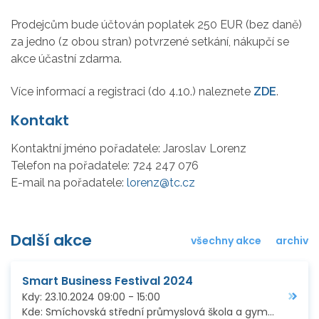
Prodejcům bude účtován poplatek 250 EUR (bez daně)
za jedno (z obou stran) potvrzené setkání, nákupčí se
akce účastní zdarma.
Více informací a registraci (do 4.10.) naleznete
ZDE
.
Kontakt
Kontaktní jméno pořadatele:
Jaroslav Lorenz
Telefon na pořadatele:
724 247 076
E-mail na pořadatele:
lorenz@tc.cz
Další akce
všechny akce
archiv
Smart Business Festival 2024
Kdy:
23.10.2024
09:00
-
15:00
Kde:
Smíchovská střední průmyslová škola a gymnázium, Preslova 72/25, Praha 5 – Smíchov