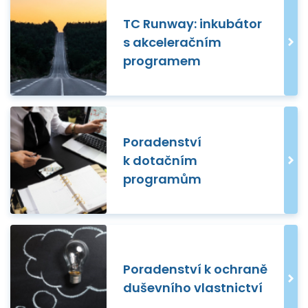
TC Runway: inkubátor
s akceleračním
programem
Poradenství
k dotačním
programům
Poradenství k ochraně
duševního vlastnictví