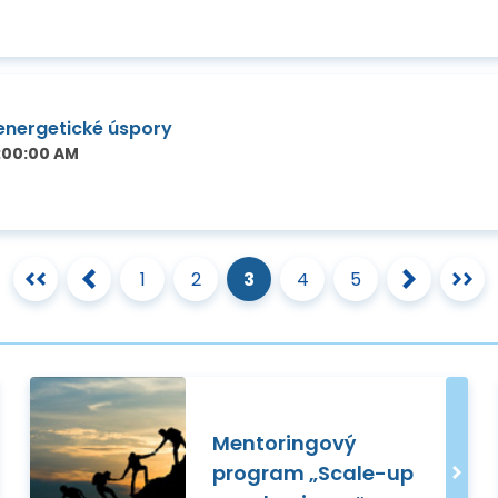
 energetické úspory
1:00:00 AM
1
2
3
4
5
Mentoringový
program „Scale-up