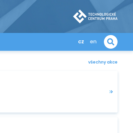
cz
en
všechny akce