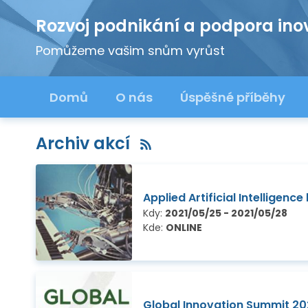
Rozvoj podnikání a podpora ino
Pomůžeme vašim snům vyrůst
Domů
O nás
Úspěšné příběhy
Archiv akcí
Applied Artificial Intelligenc
Kdy:
2021/05/25 - 2021/05/28
Kde:
ONLINE
Global Innovation Summit 20