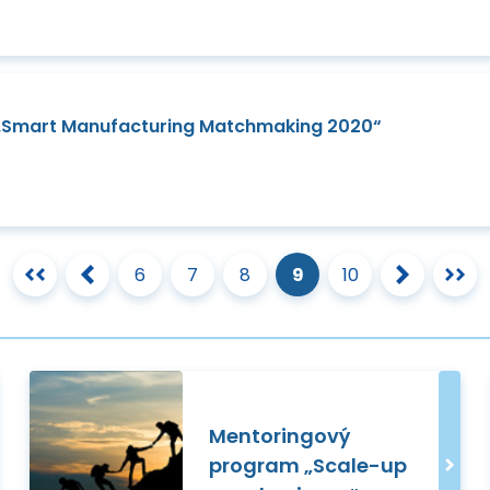
 „Smart Manufacturing Matchmaking 2020“
6
7
8
9
10
Mentoringový
program „Scale-up