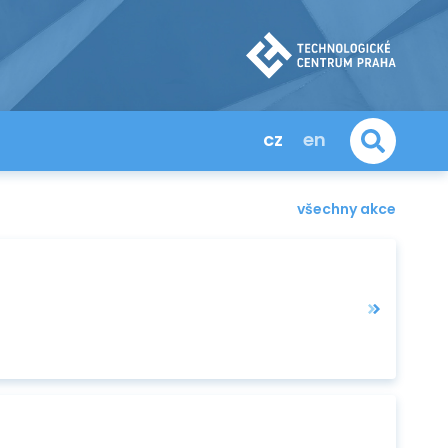
cz
en
všechny akce