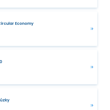
 Circular Economy
20
hůzky