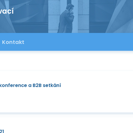
vací
Kontakt
e konference a B2B setkání
21