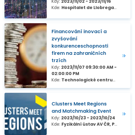
Kdy:
2023/11/02 - 2023/11/16
Kde:
Hospitalet de Llobregat, Španělsko
Financování inovací a
zvyšování
konkurenceschopnosti
firem na zahraničních
trzích
Kdy:
2023/11/07 09:30:00 AM -
02:00:00 PM
Kde:
Technologické centrum Praha, Ve Struhách 27, Praha 6
Clusters Meet Regions
and Matchmaking Event
Kdy:
2023/10/23 - 2023/10/24
Kde:
Fyzikální ústav AV ČR, Praha