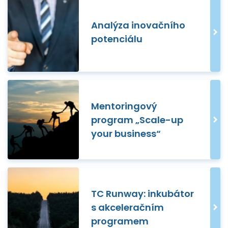
Analýza inovačního
potenciálu
Mentoringový
program „Scale-up
your business“
TC Runway: inkubátor
s akceleračním
programem