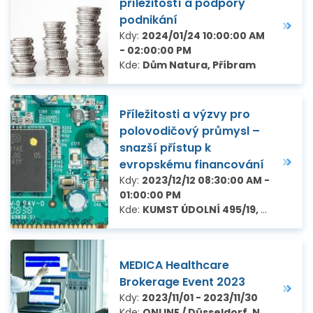
příležitostí a podpory
podnikání
Kdy:
2024/01/24 10:00:00 AM
- 02:00:00 PM
Kde:
Dům Natura, Příbram
Příležitosti a výzvy pro
polovodičový průmysl –
snazší přístup k
evropskému financování
Kdy:
2023/12/12 08:30:00 AM -
01:00:00 PM
Kde:
KUMST ÚDOLNÍ 495/19, Brno
MEDICA Healthcare
Brokerage Event 2023
Kdy:
2023/11/01 - 2023/11/30
Kde:
ONLINE / Düsseldorf, Německo