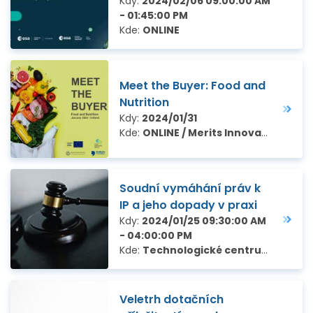
Kdy:
2024/02/06 09:00:00 AM
- 01:45:00 PM
Kde:
ONLINE
Meet the Buyer: Food and
Nutrition
Kdy:
2024/01/31
Kde:
ONLINE / Merits Innovation Thinkspace, Irsko
Soudní vymáhání práv k
IP a jeho dopady v praxi
Kdy:
2024/01/25 09:30:00 AM
- 04:00:00 PM
Kde:
Technologické centrum Praha, Ve Struhách 27, Praha 6
Veletrh dotačních