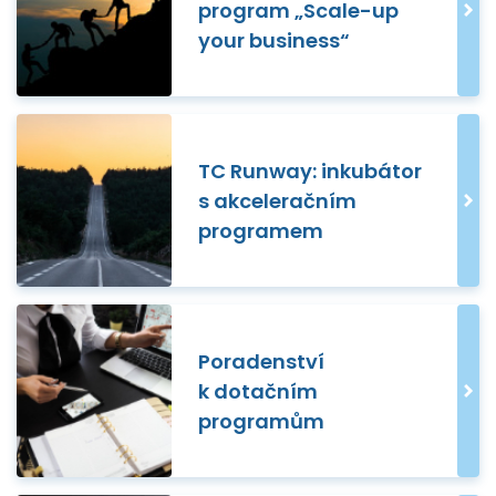
program „Scale-up
your business“
TC Runway: inkubátor
s akceleračním
programem
Poradenství
k dotačním
programům