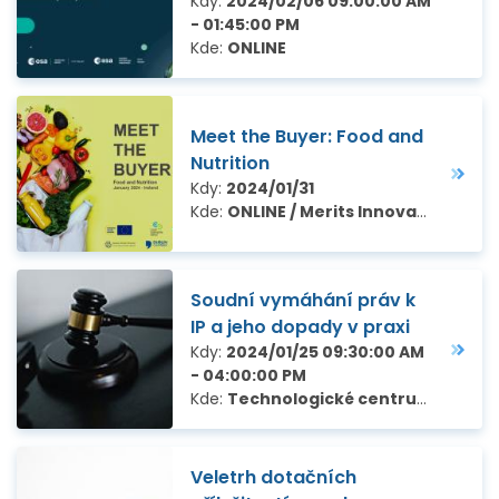
Kdy:
2024/02/06 09:00:00 AM
- 01:45:00 PM
Kde:
ONLINE
Meet the Buyer: Food and
Nutrition
Kdy:
2024/01/31
Kde:
ONLINE / Merits Innovation Thinkspace, Irsko
Soudní vymáhání práv k
IP a jeho dopady v praxi
Kdy:
2024/01/25 09:30:00 AM
- 04:00:00 PM
Kde:
Technologické centrum Praha, Ve Struhách 27, Praha 6
Veletrh dotačních