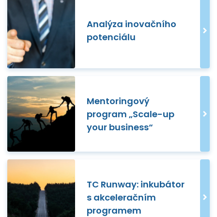
Analýza inovačního
potenciálu
Mentoringový
program „Scale-up
your business“
TC Runway: inkubátor
s akceleračním
programem