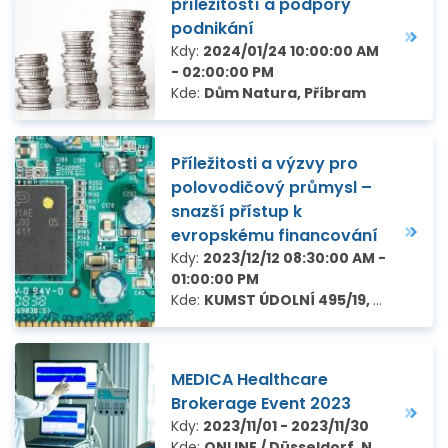
příležitostí a podpory
podnikání
Kdy:
2024/01/24 10:00:00 AM
- 02:00:00 PM
Kde:
Dům Natura, Příbram
Příležitosti a výzvy pro
polovodičový průmysl –
snazší přístup k
evropskému financování
Kdy:
2023/12/12 08:30:00 AM -
01:00:00 PM
Kde:
KUMST ÚDOLNÍ 495/19, Brno
MEDICA Healthcare
Brokerage Event 2023
Kdy:
2023/11/01 - 2023/11/30
Kde:
ONLINE / Düsseldorf, Německo