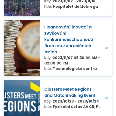
Kdy:
2023/11/02 - 2023/11/16
Kde:
Hospitalet de Llobregat, Španělsko
Financování inovací a
zvyšování
konkurenceschopnosti
firem na zahraničních
trzích
Kdy:
2023/11/07 09:30:00 AM -
02:00:00 PM
Kde:
Technologické centrum Praha, Ve Struhách 27, Praha 6
Clusters Meet Regions
and Matchmaking Event
Kdy:
2023/10/23 - 2023/10/24
Kde:
Fyzikální ústav AV ČR, Praha