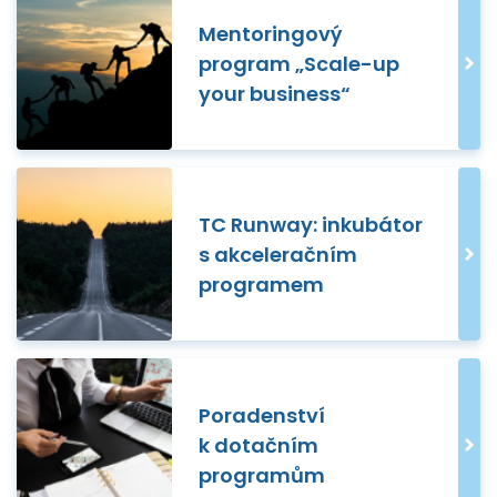
Mentoringový
program „Scale-up
your business“
TC Runway: inkubátor
s akceleračním
programem
Poradenství
k dotačním
programům