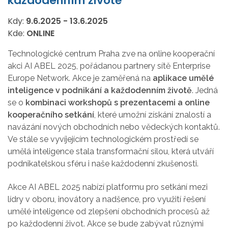
každodenním životě
Kdy:
9.6.2025
-
13.6.2025
Kde:
ONLINE
Technologické centrum Praha zve na online kooperační
akci AI ABEL 2025, pořádanou partnery sítě Enterprise
Europe Network. Akce je zaměřená na
aplikace umělé
inteligence v podnikání a každodenním životě
. Jedná
se o
kombinaci workshopů s prezentacemi a online
kooperačního setkání
, které umožní získání znalostí a
navázání nových obchodních nebo vědeckých kontaktů.
Ve stále se vyvíjejícím technologickém prostředí se
umělá inteligence stala transformační silou, která utváří
podnikatelskou sféru i naše každodenní zkušenosti.
Akce AI ABEL 2025 nabízí platformu pro setkání mezi
lídry v oboru, inovátory a nadšence, pro využití řešení
umělé inteligence od zlepšení obchodních procesů až
po každodenní život. Akce se bude zabývat různými