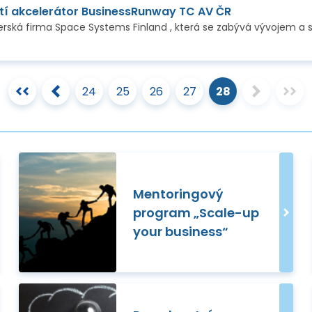
í akcelerátor BusinessRunway TC AV ČR
24
25
26
27
28
Mentoringový
program „Scale-up
your business“