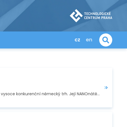
cz
en
Česká aplikační firma FN-NANO s.r.o. řeší transfer tzv. „Green technology“ samočistících nátěrů na vysoce konkurenční německý trh. Její NANOnátěry zaujaly pro…