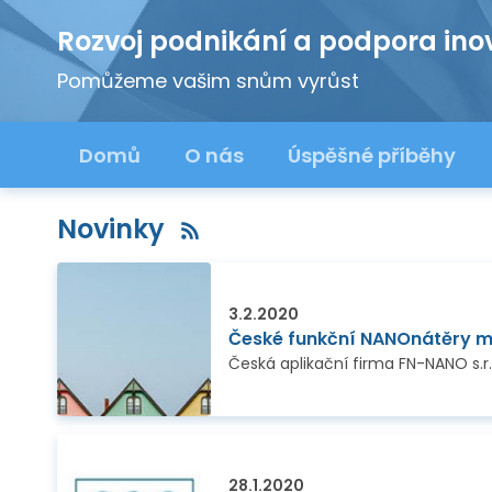
Rozvoj podnikání a podpora ino
Pomůžeme vašim snům vyrůst
Domů
O nás
Úspěšné příběhy
Novinky
3.2.2020
České funkční NANOnátěry m
28.1.2020