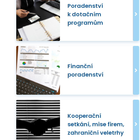
Poradenství
k dotačním
programům
Finanční
poradenství
Kooperační
setkání, mise firem,
zahraniční veletrhy