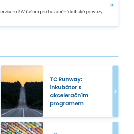
Firma Space Systems Czech, sesterská firma Space Systems Finland , která se zabývá vývojem a servisem SW řešení pro bezpečné kritické provozy v řadě…
TC Runway:
inkubátor s
akceleračním
programem