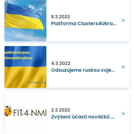
8.3.2022
Platforma Clusters4Ukraine
4.3.2022
Odsuzujeme ruskou vojenskou invazi na Ukrajinu
2.3.2022
Zvýšení účasti nováčků v projektech NMP: výzvy, osvědčené postupy a politická opatření