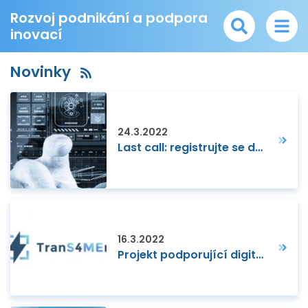
Rozvoj podnikání a podpora
inovací
Novinky
24.3.2022
Last call: registrujte se do konce března na veletrh rozšířené reality v Tokiu
16.3.2022
Projekt podporující digitalizaci výrobních firem začíná