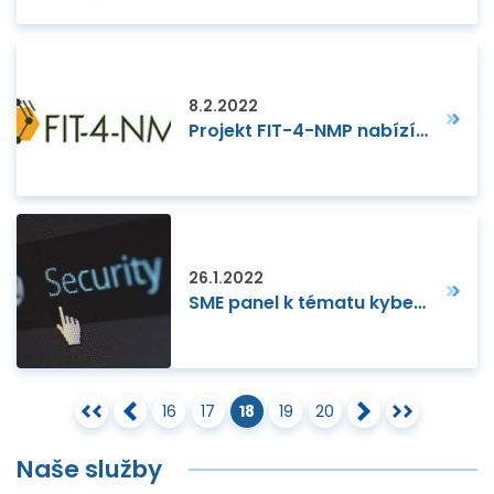
8.2.2022
Projekt FIT-4-NMP nabízí bezplatnou podporu pro Hop-On Facility v rámci Horizont Evropa
26.1.2022
SME panel k tématu kybernetické bezpečnosti
16
17
18
19
20
Naše služby