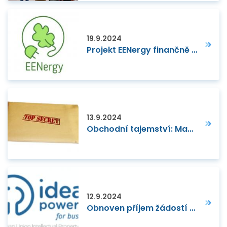
19.9.2024
Projekt EENergy finančně podpoří firmy usilující o snižování energetické náročnosti
13.9.2024
Obchodní tajemství: Management důvěrných informací v obchodním styku
12.9.2024
Obnoven příjem žádostí o dotace na podporu IPR pro MSP