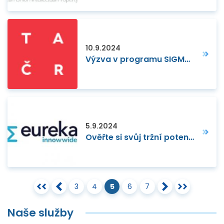
10.9.2024
Výzva v programu SIGMA na podporu komercializace VaVaI bude vyhlášena 25. září
5.9.2024
Ověřte si svůj tržní potenciál na mimoevropských trzích
3
4
5
6
7
Naše služby