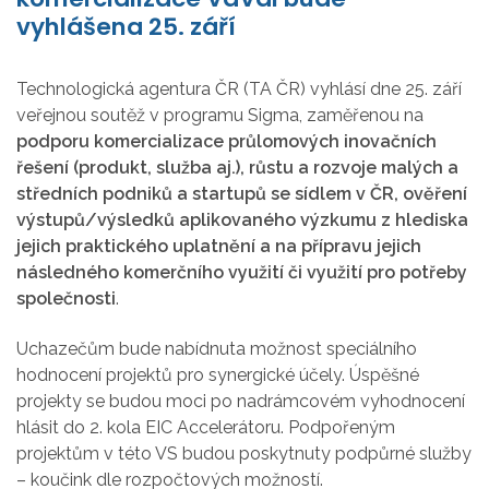
vyhlášena 25. září
Technologická agentura ČR (TA ČR) vyhlásí dne 25. září
veřejnou soutěž v programu Sigma, zaměřenou na
podporu komercializace průlomových inovačních
řešení (produkt, služba aj.), růstu a rozvoje malých a
středních podniků a startupů se sídlem v ČR, ověření
výstupů/výsledků aplikovaného výzkumu z hlediska
jejich praktického uplatnění a na přípravu jejich
následného komerčního využití či využití pro potřeby
společnosti
.
Uchazečům bude nabídnuta možnost speciálního
hodnocení projektů pro synergické účely. Úspěšné
projekty se budou moci po nadrámcovém vyhodnocení
hlásit do 2. kola EIC Accelerátoru. Podpořeným
projektům v této VS budou poskytnuty podpůrné služby
– koučink dle rozpočtových možností.