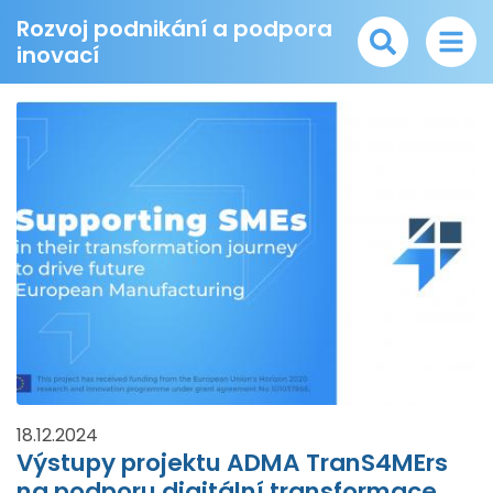
Rozvoj podnikání a podpora
inovací
18.12.2024
Výstupy projektu ADMA TranS4MErs
na podporu digitální transformace