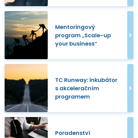
Mentoringový
program „Scale-up
your business“
TC Runway: inkubátor
s akceleračním
programem
Poradenství