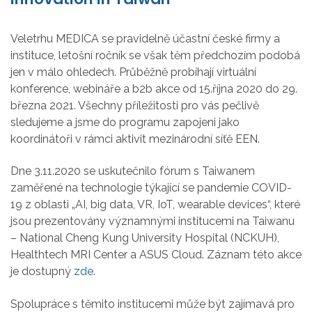
Veletrhu MEDICA se pravidelně účastní české firmy a
instituce, letošní ročník se však těm předchozím podobá
jen v málo ohledech. Průběžně probíhají virtuální
konference, webináře a b2b akce od 15.října 2020 do 29.
března 2021. Všechny příležitosti pro vás pečlivě
sledujeme a jsme do programu zapojeni jako
koordinátoři v rámci aktivit mezinárodní síťě EEN.
Dne 3.11.2020 se uskutečnilo fórum s Taiwanem
zaměřené na technologie týkající se pandemie COVID-
19 z oblasti „AI, big data, VR, IoT, wearable devices“, které
jsou prezentovány významnými institucemi na Taiwanu
– National Cheng Kung University Hospital (NCKUH),
Healthtech MRI Center a ASUS Cloud. Záznam této akce
je dostupný
zde
.
Spolupráce s těmito institucemi může být zajímavá pro