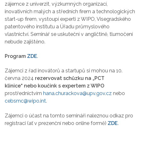
zájemce z univerzit, výzkumných organizací,
inovativních malých a středních firem a technologických
start-up firem, vystoupí experti z WIPO, Visegradského
patentového institutu a Úřadu průmyslového
vlastnictví. Seminář se uskuteční v angličtině, tlumočení
nebude zajištěno.
Program
ZDE
.
Zájemci z řad inovátorů a startupů si mohou na 10.
června 2024
rezervovat schůzku na „PCT
klinice“
nebo koučink s expertem z WIPO
prostřednictvím
hana.churackova@upv.gov.cz
nebo
cebsmc@wipo.int
.
Zájemci o účast na tomto semináři naleznou odkaz pro
registraci (ať v prezenční nebo online formě)
ZDE
.