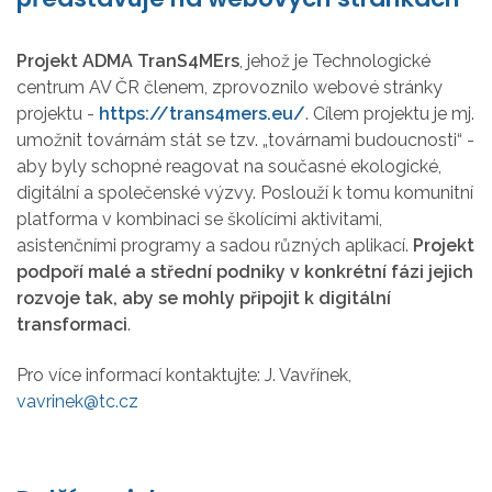
Projekt ADMA TranS4MErs
, jehož je Technologické
centrum AV ČR členem, zprovoznilo webové stránky
projektu -
https://trans4mers.eu/
. Cílem projektu je mj.
umožnit továrnám stát se tzv. „továrnami budoucnosti“ -
aby byly schopné reagovat na současné ekologické,
digitální a společenské výzvy. Poslouží k tomu komunitní
platforma v kombinaci se školícími aktivitami,
asistenčními programy a sadou různých aplikací.
Projekt
podpoří malé a střední podniky v konkrétní fázi jejich
rozvoje tak, aby se mohly připojit k digitální
transformaci
.
Pro více informací kontaktujte: J. Vavřínek,
vavrinek@tc.cz