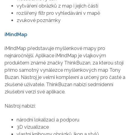
vytváření obrázků z map i jejich částí
rozšířený filtr pro vyhledávání v mapě
zvukové poznámky
iMindMap
iMindMap představuje myšlenkové mapy pro
nejnáročnější. Aplikace iMindMap je vlajkovým
produktem známé značky ThinkBuzan, za kterou stojí
přímo samotný vynálezce myšlenkových map Tony
Buzan. Nástroj je velmi komplexní a určený pro časté a
zkušené uživatele. ThinkBuzan nabízí sedmidenní
zkušební verzi své aplikace.
Nástroj nabízí:
národní lokalizaci a podporu
3D vizualizace
vlastní knihovny obrázků, ikon a stylů