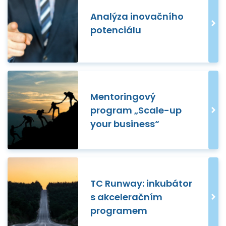
Analýza inovačního
potenciálu
Mentoringový
program „Scale-up
your business“
TC Runway: inkubátor
s akceleračním
programem