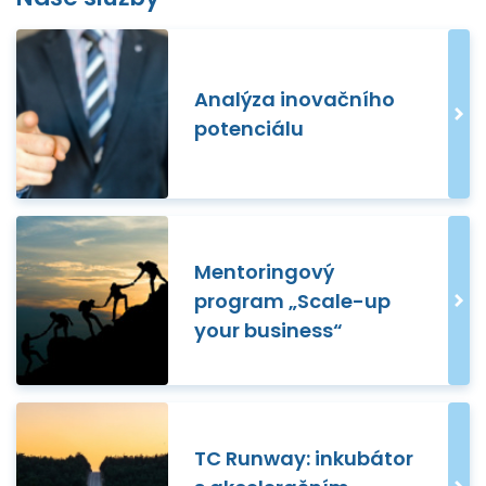
Analýza inovačního
potenciálu
Mentoringový
program „Scale-up
your business“
TC Runway: inkubátor