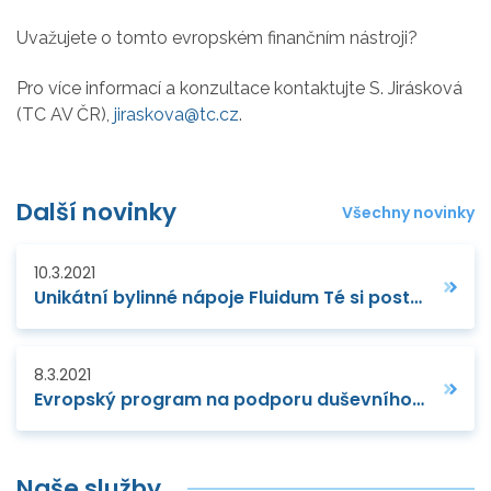
Uvažujete o tomto evropském finančním nástroji?
Pro více informací a konzultace kontaktujte S. Jirásková
(TC AV ČR),
jiraskova@tc.cz
.
Další novinky
Všechny novinky
10.3.2021
Unikátní bylinné nápoje Fluidum Té si postupně budují své místo na trhu i díky podpoře TC AV ČR
8.3.2021
Evropský program na podporu duševního vlastnictví pokračuje
Naše služby