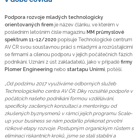
Podpora rozvoje mladých technologicky
orientovaných firem
je název článku, ve kterém v
posledním letošním čísle magazínu
MM průmyslové
spektrum 11-12/2020
popisuje Technologické centrum
AV ČR svou soustavnou práci s mladými a rozrůstajícími
se firmami a cílenou podporu v jejich počátečních fázích
podnikání. Uznání z úst zakladatelů, jako v případě
firmy
Plomer Engineering
nebo
startapu Unirmi
, potěší.
„Od podzimu 2017 využíváme odborných služeb
Technologického centra AV ČR. Díky rozsáhlé podpoře v
počátcích našeho podnikání formou vzdělávání,
specificky zacílených konzultací a mentoringu od
zkušených byznysmenů v rámci jejich programu Scale-
up your business se nám podařilo překonat prvotní
rizikové etapy rozvoje. Postupným organickým růstem s
eliminací riskantních kroků, jsme se stali stabilní a