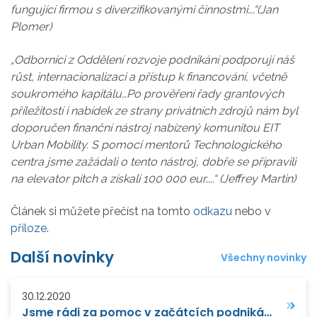
fungující firmou s diverzifikovanými činnostmi….“(Jan
Plomer)
„Odborníci z Oddělení rozvoje podnikání podporují náš
růst, internacionalizaci a přístup k financování, včetně
soukromého kapitálu…Po prověření řady grantových
příležitostí i nabídek ze strany privátních zdrojů nám byl
doporučen finanční nástroj nabízený komunitou EIT
Urban Mobility. S pomocí mentorů Technologického
centra jsme zažádali o tento nástroj, dobře se připravili
na elevator pitch a získali 100 000 eur…..“ (Jeffrey Martin)
Článek si můžete přečíst na tomto
odkazu
nebo v
příloze
.
Další novinky
Všechny novinky
30.12.2020
Jsme rádi za pomoc v začátcích podnikání, rekapituluje úspěšná nanotechnologická firma