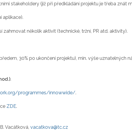
mi stakeholdery (již při předkládání projektu je třeba znát mí
 aplikace).
zahrnovat několik aktivit (technické, tržní, PR atd. aktivity).
předem, 30% po ukončení projektu), min. výše uznatelných ná
hod.)
.
work.org/programmes/innowwide/
.
ace
ZDE
.
 B. Vacátková,
vacatkova@tc.cz