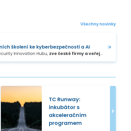
Všechny novinky
ích školení ke kyberbezpečnosti a AI
ecurity Innovation Hubu,
zve české firmy a veřejné subjekty na nová podzimní školení k problematice kyberbezpečnosti a AI
…
TC Runway:
inkubátor s
akceleračním
programem