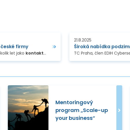
21.8.2025
o české firmy
Široká nabídka podzimn
olik let jako
kontaktní bod pro spolupráci mezi Evropským spalačním zdrojem (European Spallation Source
TC Praha, člen EDIH Cybers
Mentoringový
program „Scale-up
your business“