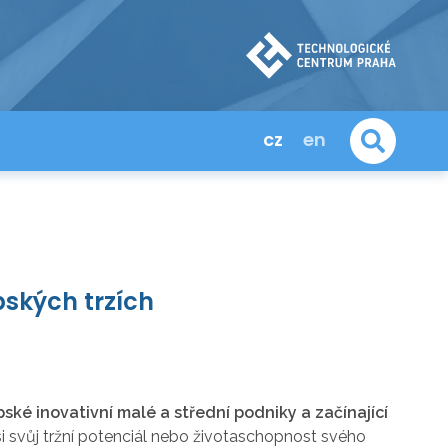
cz
en
pských trzích
pské inovativní malé a střední podniky a začínající
i svůj tržní potenciál nebo životaschopnost svého