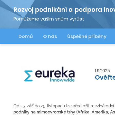
Rozvoj podnikání a podpora ino
Pomůžeme vašim snům vyrůst
Domů
O nás
Úspěšné příběhy
1.9.2025
Ověřte
Od 25. září do 25. listopadu lze předložit mezinárod
podniky na mimoevropské trhy (Afrika, Amerika, As