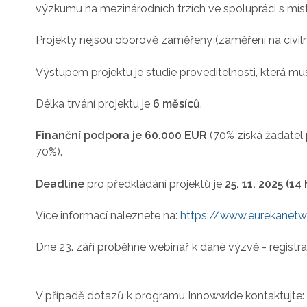
výzkumu na mezinárodních trzích ve spolupráci s místní
Projekty nejsou oborově zaměřeny (zaměření na civilní
Výstupem projektu je studie proveditelnosti, která musí 
Délka trvání projektu je
6 měsíců
.
Finanční podpora je 60.000 EUR
(70% získá žadatel 
70%).
Deadline
pro předkládání projektů je
25. 11. 2025 (14 
Více informací naleznete na:
https://www.eurekanet
Dne 23. září proběhne webinář k dané výzvě - registr
V případě dotazů k programu Innowwide kontaktujte: