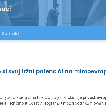
vací
Kontakt
 si svůj tržní potenciál na mimoevro
ní projekt do programu Innowwide, jehož
cílem je přivést evro
ie a Tichomoří)
. Účast v programu umožní podnikům ověřit s