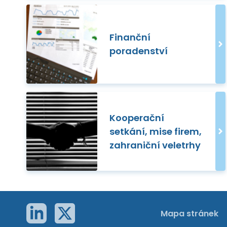
Finanční
poradenství
Kooperační
setkání, mise firem,
zahraniční veletrhy
Mapa stránek