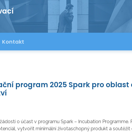
vací
Kontakt
ční program 2025 Spark pro oblast a
ví
ádostí o účast v programu Spark –⁠⁠⁠⁠⁠⁠ Incubation Programme
í potenciál, vytvořit minimální životaschopný produkt a sout