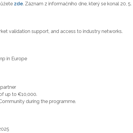
můžete
zde
. Záznam z informačního dne, který se konal 20, 5.
arket validation support, and access to industry networks.
amp in Europe
 partner
of up to €10,000.
ty Community during the programme.
2025