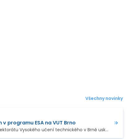
Všechny novinky
ch v programu ESA na VUT Brno
praktické tipy
…
Dne 10. června 2025 se na Rektorátu Vysokého učení technického v Brně uskutečnil
odborný