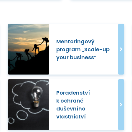
Mentoringový
program „Scale-up
your business“
Poradenství
k ochraně
duševního
vlastnictví