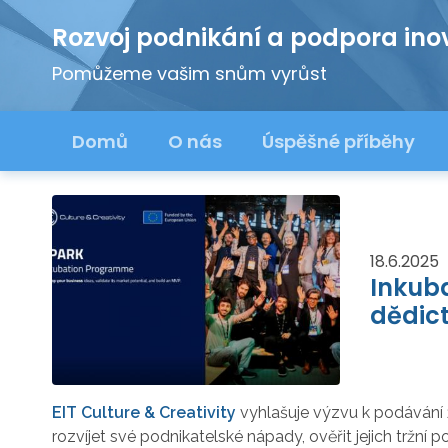
Rozvoj podnikání a podpora ino
Pomůžeme vašim snům vyrůst
Domů
O nás
Úspěšné příběhy
18.6.2025
Inkuba
dědict
EIT Culture & Creativity
vyhlašuje výzvu k podávání ž
rozvíjet své podnikatelské nápady, ověřit jejich tržn