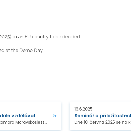
25), in an EU country to be decided
ded at the Demo Day:
16.6.2025
 dále vzdělávat
Seminář o příležitoste
Technologické centrum Praha a Krajská hospodářská komora Moravskoslezského kraje organizovaly dne 17. června v Ostravě seminář, který nabídl