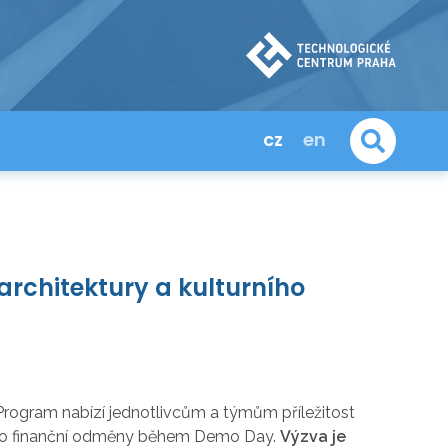
cz
en
rchitektury a kulturního
. Program nabízí jednotlivcům a týmům příležitost
ěžit o finanční odměny během Demo Day.
Výzva je