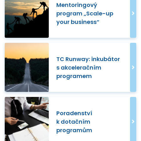
Mentoringový
program „Scale-up
your business“
TC Runway: inkubátor
s akceleračním
programem
Poradenství
k dotačním
programům