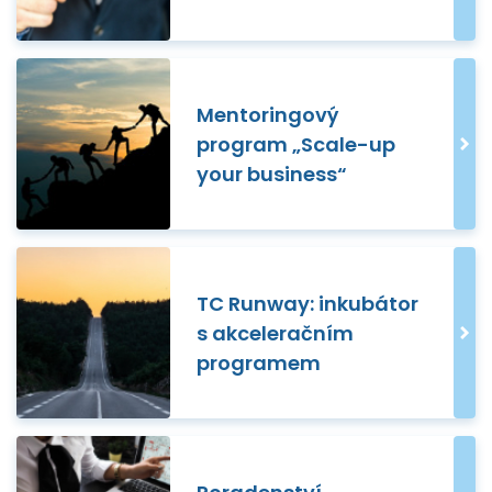
Mentoringový
program „Scale-up
your business“
TC Runway: inkubátor
s akceleračním
programem