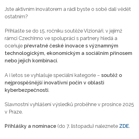
Jste aktivním inovátorem a rádi byste o sobě dali vědět
ostatním?
Přihlašte se do 15. ročníku soutěže Vizionáři, v jejímž
rámci CzechInno ve spolupráci s partnery hledá a
oceňuje
převratné české inovace s významným
technologickým, ekonomickým a sociálním přínosem
nebo jejich kombinací
.
A i letos se vyhlašuje speciální kategorie –
soutěž o
nejprospěšnější inovativní počin v oblasti
kyberbezpečnosti
.
Slavnostní vyhlášení výsledků proběhne v prosince 2025
v Praze.
Přihlášky a nominace
(do 7. listopadu) naleznete
ZDE
.