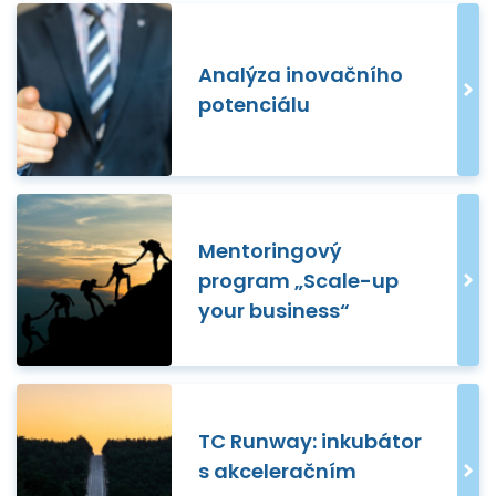
Analýza inovačního
potenciálu
Mentoringový
program „Scale-up
your business“
TC Runway: inkubátor
s akceleračním