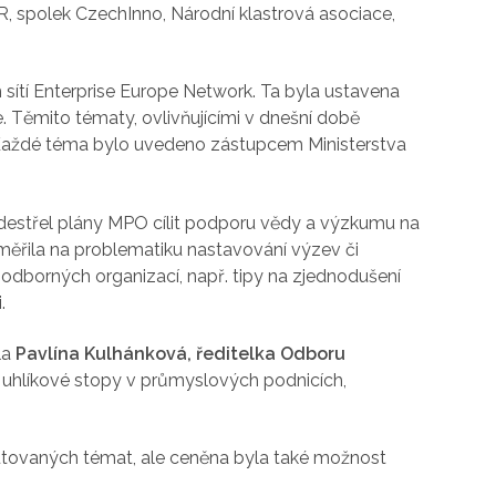
R, spolek CzechInno, Národní klastrová asociace,
sítí Enterprise Europe Network. Ta byla ustavena
. Těmito tématy, ovlivňujícími v dnešní době
Každé téma bylo uvedeno zástupcem Ministerstva
ředestřel plány MPO cílit podporu vědy a výzkumu na
měřila na problematiku nastavování výzev či
h odborných organizací, např. tipy na zjednodušení
.
la
Pavlína Kulhánková, ředitelka Odboru
uhlíkové stopy v průmyslových podnicích,
kutovaných témat, ale ceněna byla také možnost