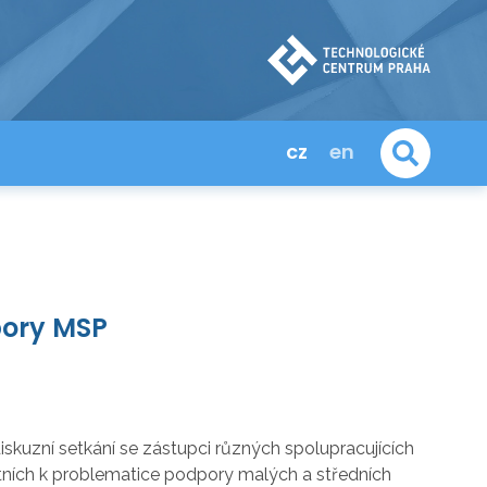
cz
en
pory MSP
skuzní setkání se zástupci různých spolupracujících
ntních k problematice podpory malých a středních