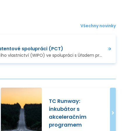
Všechny novinky
atentové spolupráci (PCT)
Světová organizace duševního vlastnictví (WIPO) ve spolupráci s Úřadem průmyslového vlastnictví a Visegrádským patentovým institutem pořádají
TC Runway:
inkubátor s
akceleračním
programem