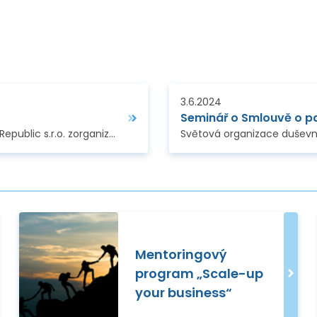
3.6.2024
Seminář o Smlouvě o p
Technologické centrum Praha společně s BDO Czech Republic s.r.o. zorganizovalo v prostorách TC Praha ve dnech 10. - 11. června 2024 pro klienty Enterprise…
Mentoringový
program „Scale-up
your business“