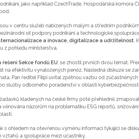
 podnikání, jako například CzechTrade, Hospodářská komora Č
pod.
á jsou v centru služeb nabízených malým a středním podnikům 
mezinárodní síť podpory podnikání a technologické spolupráce
nternacionalizace a inovace, digitalizace a udržitelnost
. 
 z pohledu ministerstva.
ích řešení Sekce fondů EU
, se zhostil prvních dvou témat. P
bát na efektivitu vynaložených peněz. Následná diskuze se za
émata. Pan ředitel Filipi uvítal zpětnou vazbu od zúčastněnýc
bo služby odborného poradenství v oblasti kyberbezpečnosti
požadavků kladených na české firmy poté přehledně zmapova
 věnována názorům na problematiku ESG reportů, snižování 
lasti.
nak s ohledem na otevřenou výměnu informací týkající se dis
 vztahů a spolupráce mezi účastníky.