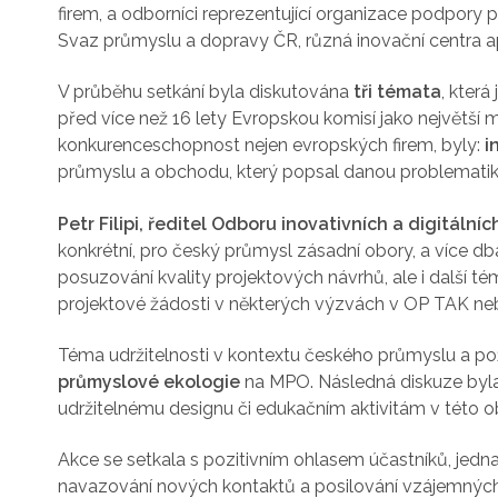
firem, a odborníci reprezentující organizace podpory
Svaz průmyslu a dopravy ČR, různá inovační centra a
V průběhu setkání byla diskutována
tři témata
, kter
před více než 16 lety Evropskou komisí jako největší 
konkurenceschopnost nejen evropských firem, byly:
i
průmyslu a obchodu, který popsal danou problematiku
Petr Filipi, ředitel Odboru inovativních a digitáln
konkrétní, pro český průmysl zásadní obory, a více d
posuzování kvality projektových návrhů, ale i další t
projektové žádosti v některých výzvách v OP TAK ne
Téma udržitelnosti v kontextu českého průmyslu a 
průmyslové ekologie
na MPO. Následná diskuze byla
udržitelnému designu či edukačním aktivitám v této ob
Akce se setkala s pozitivním ohlasem účastníků, jed
navazování nových kontaktů a posilování vzájemných