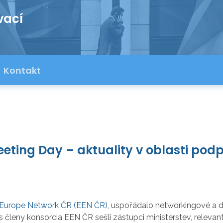
vací
Kontakt
eting Day – aktuality v oblasti pod
 Europe Network ČR (EEN ČR)
, uspořádalo networkingové a di
s členy konsorcia EEN ČR sešli zástupci ministerstev, releva