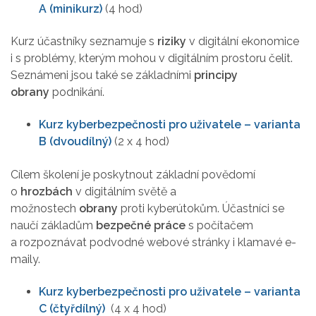
A (minikurz)
(4 hod)
Kurz účastníky seznamuje s
riziky
v digitální ekonomice
i s problémy, kterým mohou v digitálním prostoru čelit.
Seznámeni jsou také se základními
principy
obrany
podnikání.
Kurz kyberbezpečnosti pro uživatele – varianta
B (dvoudílný)
(2 x 4 hod)
​​​Cílem školení je poskytnout základní povědomí
o
hrozbách
v digitálním světě a
možnostech
obrany
proti kyberútokům. Účastníci se
naučí základům
bezpečné práce
s počítačem
a rozpoznávat podvodné webové stránky i klamavé e-
maily.
Kurz kyberbezpečnosti pro uživatele – varianta
C (čtyřdílný)
(4 x 4 hod)