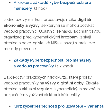
Mikrokurz základů kyberbezpečnosti pro
manažery
(2 hod)
Jednorázový minikurz představuje
rizika digitální
ekonomiky a výzvy
, se kterými se mohou potýkat
vedoucí pracovníci. Účastníci se naučí, jak chránit svou
organizaci před kybernetickými
hrozbami
, získají
přehled o nové legislativě
NIS2
a osvojí si praktické
metody prevence.
Základy kyberbezpečnosti pro manažery
a vedoucí pracovníky
(4 x 2hod)
Balíček čtyř praktických mikrokurzů, které připraví
vedoucí pracovníky na
výzvy digitální doby.
Získáte
přehled o aktuální
regu
​​laci,
kybernetických hrozbách i
bezpečném využívání elektronické identity.
Kurz kyberbezpečnosti pro uživatele – varianta