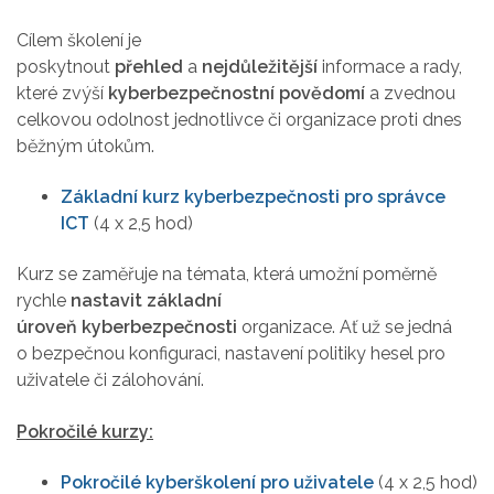
Cílem školení je
poskytnout
přehled
a
nejdůležitější
informace a rady,
které zvýší
kyberbezpečnostní povědomí
a zvednou
celkovou odolnost jednotlivce či organizace proti dnes
běžným útokům.
Základní kurz kyberbezpečnosti pro správce
ICT
(4 x 2,5 hod)
Kurz se zaměřuje na témata, která umožní poměrně
rychle
nastavit základní
úroveň
kyberbezpečnosti
organizace. Ať už se jedná
o bezpečnou konfiguraci, nastavení politiky hesel pro
uživatele či zálohování.
Pokročilé kurzy:
Pokročilé kyberškolení pro uživatele
(4 x 2,5 hod)