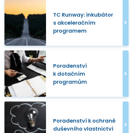
TC Runway: inkubátor
s akceleračním
programem
Poradenství
k dotačním
programům
Poradenství k ochraně
duševního vlastnictví