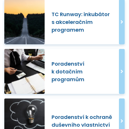
TC Runway: inkubátor
s akceleračním
programem
Poradenství
k dotačním
programům
Poradenství k ochraně
duševního vlastnictví