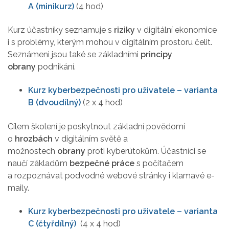
A (minikurz)
(4 hod)
Kurz účastníky seznamuje s
riziky
v digitální ekonomice
i s problémy, kterým mohou v digitálním prostoru čelit.
Seznámeni jsou také se základními
principy
obrany
podnikání.
Kurz kyberbezpečnosti pro uživatele – varianta
B (dvoudílný)
(2 x 4 hod)
​​​Cílem školení je poskytnout základní povědomí
o
hrozbách
v digitálním světě a
možnostech
obrany
proti kyberútokům. Účastníci se
naučí základům
bezpečné práce
s počítačem
a rozpoznávat podvodné webové stránky i klamavé e-
maily.
Kurz kyberbezpečnosti pro uživatele – varianta
C (čtyřdílný)
(4 x 4 hod)