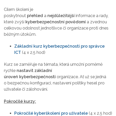
Cílem školení je
poskytnout
přehled
a
nejdůležitější
informace a rady,
které zvýší
kyberbezpečnostní povědomí
a zvednou
celkovou odolnost jednotlivce či organizace proti dnes
běžným útokům.
Základní kurz kyberbezpečnosti pro správce
ICT
(4 x 2,5 hod)
Kurz se zaměřuje na témata, která umožní poměrně
rychle
nastavit základní
úroveň
kyberbezpečnosti
organizace. Ať už se jedná
o bezpečnou konfiguraci, nastavení politiky hesel pro
uživatele či zálohování.
Pokročilé kurzy:
Pokročilé kyberškolení pro uživatele
(4 x 2,5 hod)