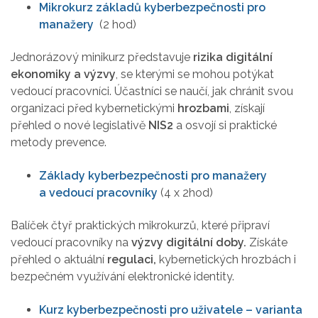
Mikrokurz základů kyberbezpečnosti pro
manažery
(2 hod)
Jednorázový minikurz představuje
rizika digitální
ekonomiky a výzvy
, se kterými se mohou potýkat
vedoucí pracovníci. Účastníci se naučí, jak chránit svou
organizaci před kybernetickými
hrozbami
, získají
přehled o nové legislativě
NIS2
a osvojí si praktické
metody prevence.
Základy kyberbezpečnosti pro manažery
a vedoucí pracovníky
(4 x 2hod)
Balíček čtyř praktických mikrokurzů, které připraví
vedoucí pracovníky na
výzvy digitální doby.
Získáte
přehled o aktuální
regu
​​laci,
kybernetických hrozbách i
bezpečném využívání elektronické identity.
Kurz kyberbezpečnosti pro uživatele – varianta