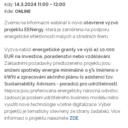
Kdy:
14.3.2024
11:00
-
12:00
Kde:
ONLINE
Zveme na informační webinář k nově
otevřené výzvě
projektu EENergy
, která je zaměřena na podporu
energetické efektivnosti malých a středních firem.
Výzva nabízí
energetické granty ve výši až 10.000
EUR na investice, poradenství nebo vzdělávání
.
Základními požadavky předloženého projektu jsou
snížení spotřeby energie minimálně o 5% (měřeno v
kWh) a zpracování akčního plánu (s asistencí tzv.
Sustainability Advisors - poradců pro udržitelnost)
.
Nejvíce jsou preferována energeticky náročná odvětví,
žádoucí je posílení udržitelného business modelu nebo
využití nové technologie včetně digitalizace. Výběr
projektů je tematicky otevřený ze strany žadatelů. Více
informací o projektu naleznete
ZDE
.