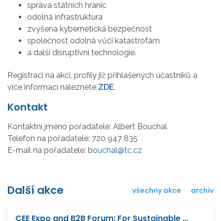
správa státních hranic
odolná infrastruktura
zvýšená kybernetická bezpečnost
společnost odolná vůči katastrofám
a další disruptivní technologie.
Registraci na akci, profily již přihlášených účastníků a
více informací naleznete
ZDE
.
Kontakt
Kontaktní jméno pořadatele:
Albert Bouchal
Telefon na pořadatele:
720 947 835
E-mail na pořadatele:
bouchal@tc.cz
Další akce
všechny akce
archiv
CEE Expo and B2B Forum: For Sustainable and Smart Urban Development