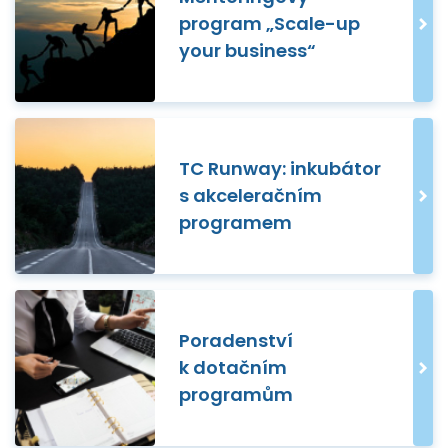
program „Scale-up
your business“
TC Runway: inkubátor
s akceleračním
programem
Poradenství
k dotačním
programům