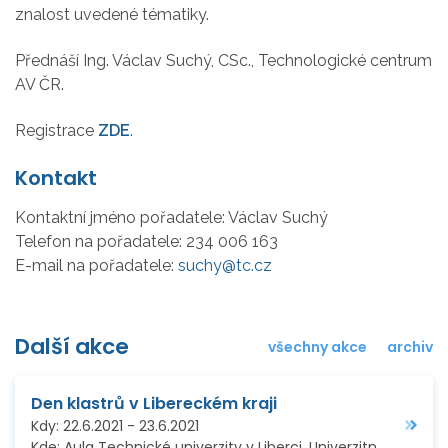
znalost uvedené tématiky.
Přednáší Ing. Václav Suchý, CSc., Technologické centrum
AV ČR.
Registrace
ZDE
.
Kontakt
Kontaktní jméno pořadatele:
Václav Suchý
Telefon na pořadatele:
234 006 163
E-mail na pořadatele:
suchy@tc.cz
Další akce
všechny akce
archiv
Den klastrů v Libereckém kraji
Kdy:
22.6.2021
-
23.6.2021
Kde:
Aula Technické univerzity v Liberci, Univerzitní náměstí 1410/1