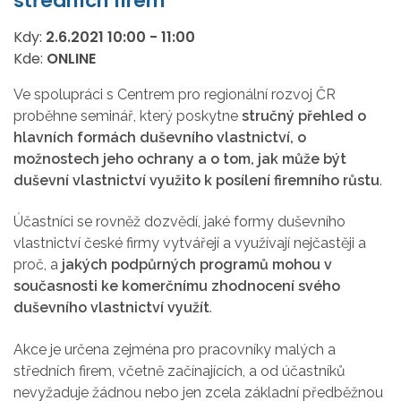
středních firem
Kdy:
2.6.2021
10:00
-
11:00
Kde:
ONLINE
Ve spolupráci s Centrem pro regionální rozvoj ČR
proběhne seminář, který poskytne
stručný přehled o
hlavních formách duševního vlastnictví, o
možnostech jeho ochrany a o tom, jak může být
duševní vlastnictví využito k posílení firemního růstu
.
Účastníci se rovněž dozvědí, jaké formy duševního
vlastnictví české firmy vytvářejí a využívají nejčastěji a
proč, a
jakých podpůrných programů mohou v
současnosti ke komerčnímu zhodnocení svého
duševního vlastnictví využít
.
Akce je určena zejména pro pracovníky malých a
středních firem, včetně začínajících, a od účastníků
nevyžaduje žádnou nebo jen zcela základní předběžnou