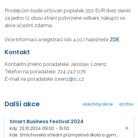
Prodejcům bude účtován poplatek 250 EUR (bez daně)
za jedno (z obou stran) potvrzené setkání, nákupčí se
akce účastní zdarma.
Více informací a registraci (do 4.10.) naleznete
ZDE
.
Kontakt
Kontaktní jméno pořadatele:
Jaroslav Lorenz
Telefon na pořadatele:
724 247 076
E-mail na pořadatele:
lorenz@tc.cz
Další akce
všechny akce
archiv
Smart Business Festival 2024
Kdy:
23.10.2024
09:00
-
15:00
Kde:
Smíchovská střední průmyslová škola a gymnázium, Preslova 72/25, Praha 5 – Smíchov