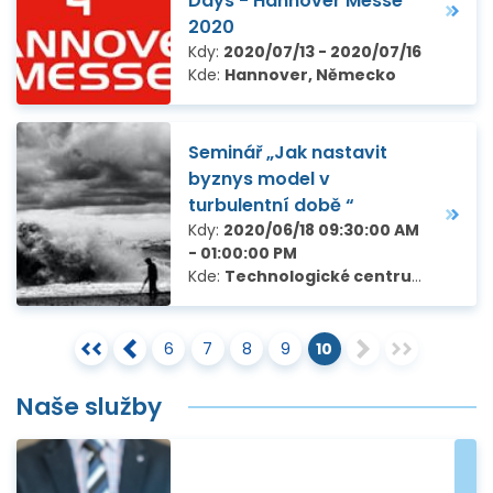
Days - Hannover Messe
2020
Kdy:
2020/07/13 - 2020/07/16
Kde:
Hannover, Německo
Seminář „Jak nastavit
byznys model v
turbulentní době “
Kdy:
2020/06/18 09:30:00 AM
- 01:00:00 PM
Kde:
Technologické centrum AV ČR, Ve Struhách 27, Praha 6
6
7
8
9
10
Naše služby