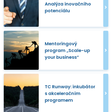
Analýza inovačního
potenciálu
Mentoringový
program „Scale-up
your business“
TC Runway: inkubátor
s akceleračním
programem